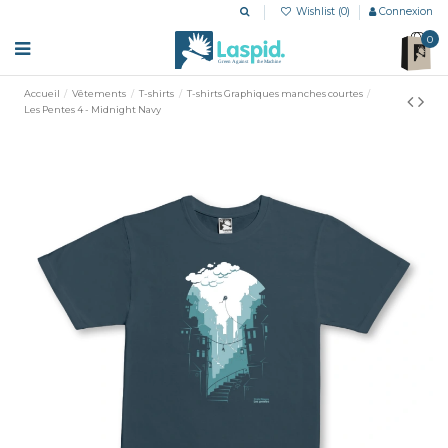
Wishlist (
0
)
Connexion
0
Accueil
Vêtements
T-shirts
T-shirts Graphiques manches courtes
Les Pentes 4 - Midnight Navy